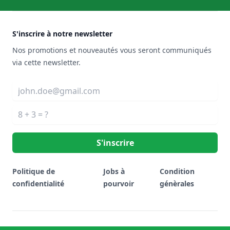
Footer
S'inscrire à notre newsletter
Nos promotions et nouveautés vous seront communiqués
via cette newsletter.
Adresse email
Solve the math problem
S'inscrire
Politique de
Jobs à
Condition
confidentialité
pourvoir
génèrales